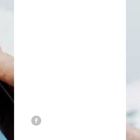
Angers
7 rue des Fresnayes,
49130 Les Ponts de Cé
Le Havre
164 Rue Florimond Laurent,
76620 Le Havre
Se rendre à la formation
06 32 21 78 85
06 61 90 13 47
contact@iefo-formation-
orthodontie.com