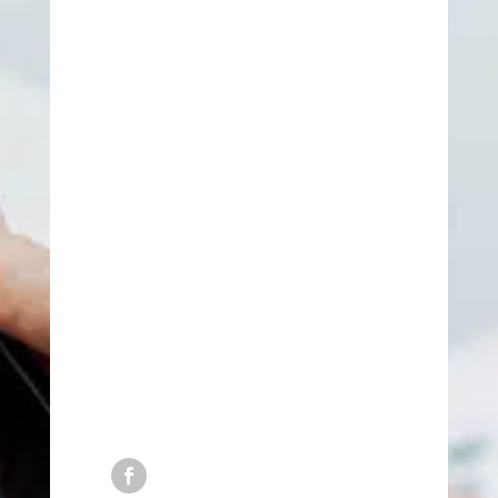
Adresses
Angers
7 rue des Fresnayes,
49130 Les Ponts de Cé
Le Havre
164 Rue Florimond Laurent,
76620 Le Havre
Se rendre à la formation
06 32 21 78 85
06 61 90 13 47
contact@iefo-formation-
orthodontie.com